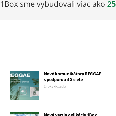
 1Box sme vybudovali viac ako
25
Nové komunikátory REGGAE
s podporou 4G siete
2 roky dozadu
Nová verzia aplikácie 1Box