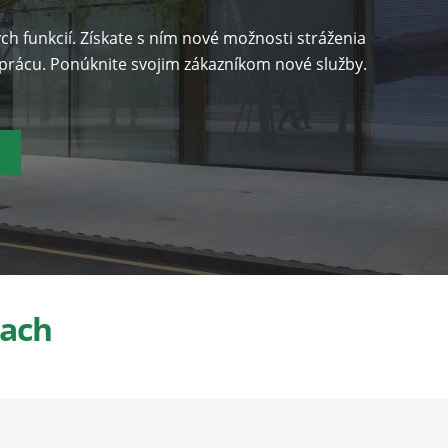
h funkcií. Získate s ním nové možnosti stráženia
u prácu. Ponúknite svojim zákazníkom nové služby.
iach
Priemyslové podniky