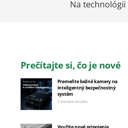
Na technológii
Prečítajte si, čo je nové
Premeňte bežné kamery na
inteligentný bezpečnostný
systém
2 mesiace dozadu
Využite nové pripojenie