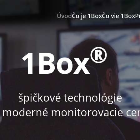
Úvod
Čo je 1Box
Čo vie 1Box
Pr
®
1Box
špičkové technológie
 moderné monitorovacie ce