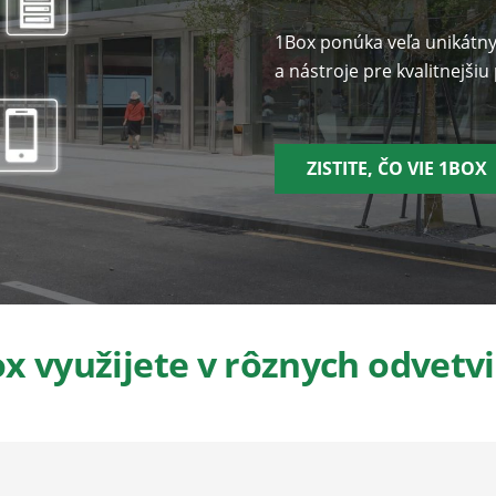
1Box ponúka veľa unikátnyc
a nástroje pre kvalitnejši
ZISTITE, ČO VIE 1BOX
x využijete v rôznych odvetv
 polície
HaZZ