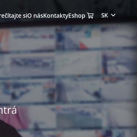
SK
ečítajte si
O nás
Kontakty
Eshop
ntrá