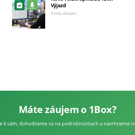
Výjazd
4 roky dozadu
Máte záujem o 1Box?
me k vám, dohodneme sa na podrobnostiach a navrhneme rie