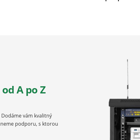
od A po Z
u. Dodáme vám kvalitný
ytneme podporu, s ktorou