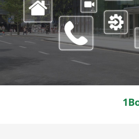
1Bo
Bezpečnostné agentúry
Mestské