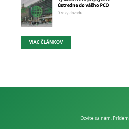
ústredne do vášho PCO
3 roky dozadu
VIAC ČLÁNKOV
Ozvite sa nám. Príde