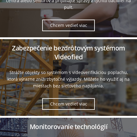
centrá alebo seniorov a prijímajte správy z týchto tlačidiel na
pult.
Chcem vedieť viac
Zabezpečenie bezdrôtovým systémom
Videofied
Strážte objekty so systémom s videoverifikáciou poplachu,
ktorá výrazne zníži zbytočné výjazdy. Môžete ho využiť aj na
miestach bez sieťového napájania.
Chcem vedieť viac
Monitorovanie technológií