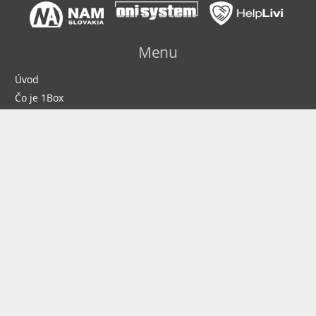
Menu
Úvod
Čo je 1Box
Čo vie 1Box
Prečítajte si
O nás
Kontakty
Kontakty
info@nam.sk
+421 486 112 266
Zvolenská cesta 179
974 05, Banská Bystrica
Eshop
www.namtechnology.sk