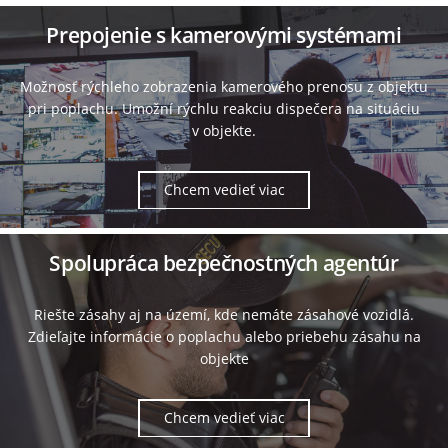
Prepojenie s kamerovými systémami
Možnosť rýchleho zobrazenia kamerového prenosu z objektu
pri poplachu. Umožní rýchlu reakciu dispečera na situáciu
v objekte.
Chcem vedieť viac
Spolupráca bezpečnostných agentúr
Riešte zásahy aj na území, kde nemáte zásahové vozidlá.
Zdieľajte informácie o poplachu alebo priebehu zásahu na
objekte
Chcem vedieť viac