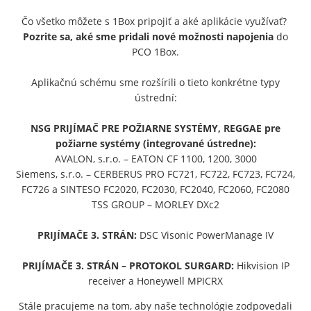
Čo všetko môžete s 1Box pripojiť a aké aplikácie využívať?
Pozrite sa, aké sme pridali nové možnosti napojenia
do
PCO 1Box.
Aplikačnú schému sme rozšírili o tieto konkrétne typy
ústrední:
NSG PRIJÍMAČ PRE POŽIARNE SYSTÉMY, REGGAE pre
požiarne systémy (integrované ústredne):
AVALON, s.r.o. – EATON CF 1100, 1200, 3000
Siemens, s.r.o. – CERBERUS PRO FC721, FC722, FC723, FC724,
FC726 a SINTESO FC2020, FC2030, FC2040, FC2060, FC2080
TSS GROUP – MORLEY DXc2
PRIJÍMAČE 3. STRÁN:
DSC Visonic PowerManage IV
PRIJÍMAČE 3. STRÁN – PROTOKOL SURGARD:
Hikvision IP
receiver a Honeywell MPICRX
Stále pracujeme na tom, aby naše technológie zodpovedali